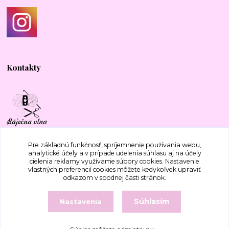
Kontakty
+421 917 577 388
Pre základnú funkčnosť, spríjemnenie používania webu,
analytické účely a v prípade udelenia súhlasu aj na účely
cielenia reklamy využívame súbory cookies. Nastavenie
bajecnavlna@gmail.com
vlastných preferencií cookies môžete kedykoľvek upraviť
odkazom v spodnej časti stránok.
Súhlasím
Nastavenia