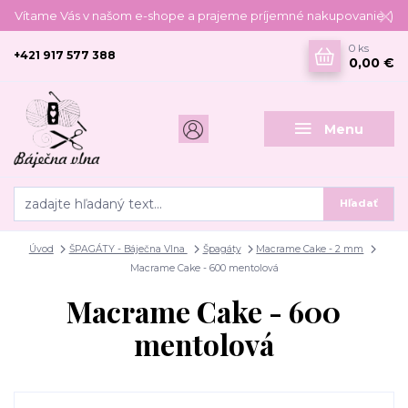
Vítame Vás v našom e-shope a prajeme príjemné nakupovanie :)
0
ks
+421 917 577 388
0,00 €
Menu
Hľadať
Úvod
ŠPAGÁTY - Báječna Vlna
Špagáty
Macrame Cake - 2 mm
Macrame Cake - 600 mentolová
Macrame Cake - 600
mentolová