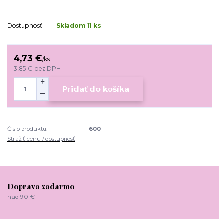
Dostupnosť
Skladom 11 ks
4,73 €
/
ks
3,85 €
bez DPH
Pridať do košíka
Číslo produktu:
600
Strážiť cenu / dostupnosť
Doprava zadarmo
nad 90 €