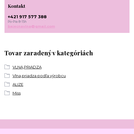
Kontakt
+421 917 577 388
Po-Pia 8-15h
bajecnavlna@gmail.com
Tovar zaradený v kategóriách
VLNA,PRIADZA
Vlna,priadza podľa výrobcu
ALIZE
Miss