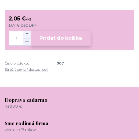
2,05 €
/
ks
1,67 €
bez DPH
Pridať do košíka
Číslo produktu:
007
Strážiť cenu / dostupnosť
Doprava zadarmo
nad 90 €
Sme rodinná firma
viac ako 15 rokov