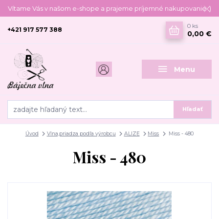
Vítame Vás v našom e-shope a prajeme príjemné nakupovanie :)
0
ks
+421 917 577 388
0,00 €
Menu
Hľadať
Úvod
Vlna,priadza podľa výrobcu
ALIZE
Miss
Miss - 480
Miss - 480