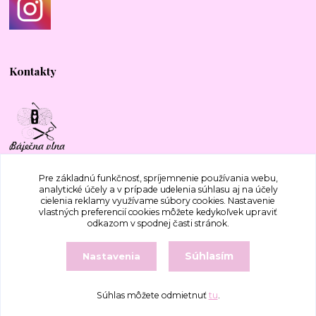
Kontakty
+421 917 577 388
Pre základnú funkčnosť, spríjemnenie používania webu,
analytické účely a v prípade udelenia súhlasu aj na účely
cielenia reklamy využívame súbory cookies. Nastavenie
bajecnavlna@gmail.com
vlastných preferencií cookies môžete kedykoľvek upraviť
odkazom v spodnej časti stránok.
Súhlasím
Nastavenia
Súhlas môžete odmietnuť
tu
.
Vytvorené na
Eshop-rychlo.sk