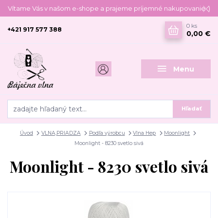
Vítame Vás v našom e-shope a prajeme príjemné nakupovanie :)
0
ks
+421 917 577 388
0,00 €
Menu
Hľadať
Úvod
VLNA,PRIADZA
Podľa výrobcu
Vlna Hep
Moonlight
Moonlight - 8230 svetlo sivá
Moonlight - 8230 svetlo sivá