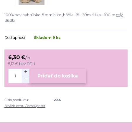
100% bavlnahrúbka: 5 mmihlice ,háčik - 15 - 20m dlžka - 100 m
celý
popis
Dostupnosť
Skladom 9 ks
6,30 €
/
ks
5,12 €
bez DPH
Pridať do košíka
Číslo produktu:
224
Strážiť cenu / dostupnosť