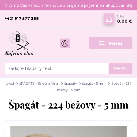
Vítame Vás v našom e-shope a prajeme príjemné nakupovanie :)
0
ks
+421 917 577 388
0,00 €
Menu
Hľadať
Úvod
ŠPAGÁTY - Báječna Vlna
Špagáty
Špagát - 5 mm
Špagát - 224
bežovy - 5 mm
Špagát - 224 bežovy - 5 mm