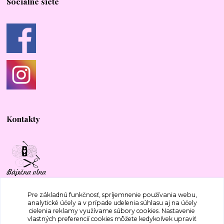
Sociálne siete
Kontakty
+421 917 577 388
Pre základnú funkčnosť, spríjemnenie používania webu,
analytické účely a v prípade udelenia súhlasu aj na účely
cielenia reklamy využívame súbory cookies. Nastavenie
bajecnavlna@gmail.com
vlastných preferencií cookies môžete kedykoľvek upraviť