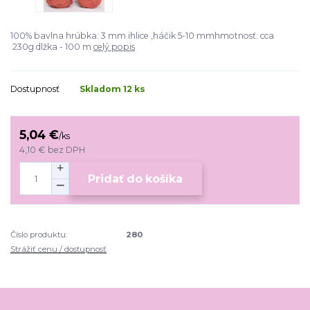
100% bavlna hrúbka: 3 mm ihlice ,háčik 5-10 mmhmotnosť: cca
230g dlžka - 100 m
celý popis
Dostupnosť
Skladom 12 ks
5,04 €
/
ks
4,10 €
bez DPH
Pridať do košíka
Číslo produktu:
280
Strážiť cenu / dostupnosť