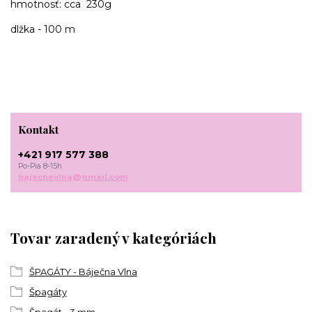
hmotnosť: cca 230g
dlžka - 100 m
Kontakt
+421 917 577 388
Po-Pia 8-15h
bajecnavlna@gmail.com
Tovar zaradený v kategóriách
ŠPAGÁTY - Báječna Vlna
Špagáty
Špagát - 3 mm