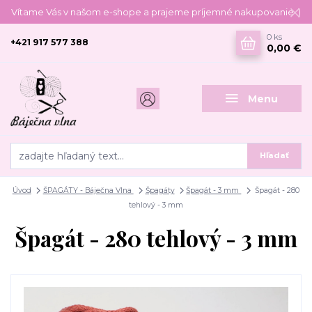
Vítame Vás v našom e-shope a prajeme príjemné nakupovanie :)
0
ks
+421 917 577 388
0,00 €
Menu
Hľadať
Úvod
ŠPAGÁTY - Báječna Vlna
Špagáty
Špagát - 3 mm
Špagát - 280
tehlový - 3 mm
Špagát - 280 tehlový - 3 mm