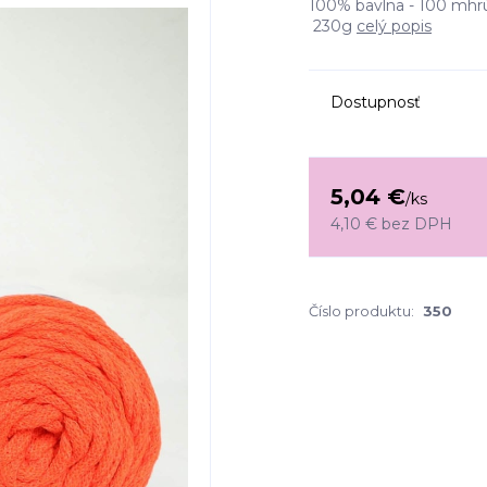
100% bavlna - 100 mhrú
230g
celý popis
Dostupnosť
5,04 €
/
ks
4,10 €
bez DPH
Číslo produktu:
350