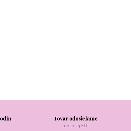
hodín
Tovar odosielame
do celej EU