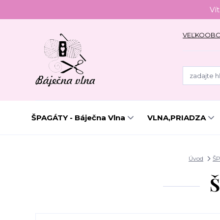
Ví
VEĽKOOB
ŠPAGÁTY - Báječna Vlna
VLNA,PRIADZA
Úvod
ŠP
Š