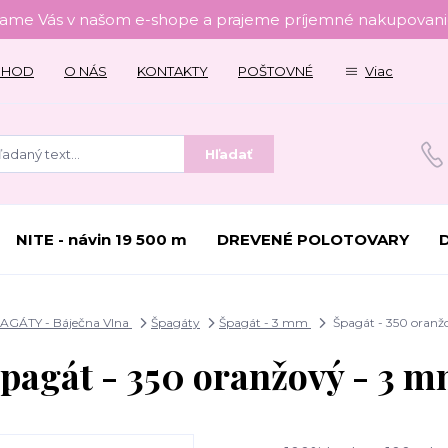
tame Vás v našom e-shope a prajeme príjemné nakupovanie
CHOD
O NÁS
KONTAKTY
POŠTOVNÉ
Viac
Hľadať
NITE - návin 19 500 m
DREVENÉ POLOTOVARY
AGÁTY - Báječna Vlna
Špagáty
Špagát - 3 mm
Špagát - 350 oranž
pagát - 350 oranžový - 3 