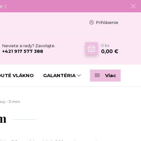
 :)
Prihlásenie
0
ks
Neviete si rady? Zavolajte.
0,00 €
+421 917 577 388
DUTÉ VLÁKNO
GALANTÉRIA
Viac
ový - 3 mm
mm