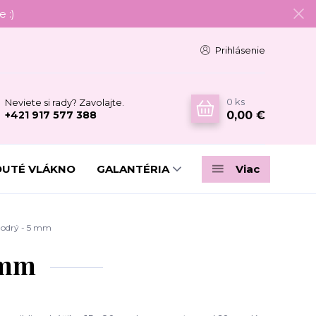
 :)
Prihlásenie
0
ks
Neviete si rady? Zavolajte.
0,00 €
+421 917 577 388
DUTÉ VLÁKNO
GALANTÉRIA
Viac
modrý - 5 mm
 mm