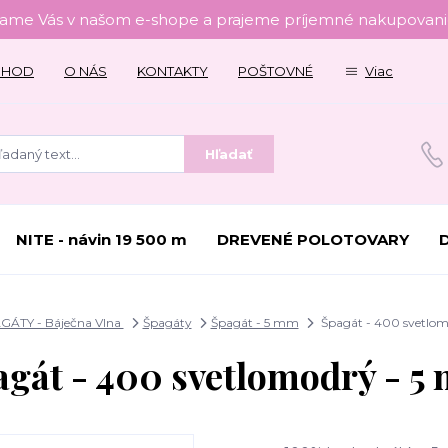
tame Vás v našom e-shope a prajeme príjemné nakupovanie
CHOD
O NÁS
KONTAKTY
POŠTOVNÉ
Viac
Hľadať
NITE - návin 19 500 m
DREVENÉ POLOTOVARY
GÁTY - Báječna Vlna
Špagáty
Špagát - 5 mm
Špagát - 400 svetlo
agát - 400 svetlomodrý - 5