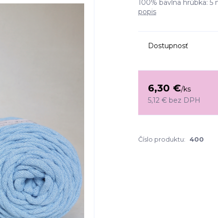
100% bavlna hrúbka: 5 
popis
Dostupnosť
6,30 €
/
ks
5,12 €
bez DPH
Číslo produktu:
400