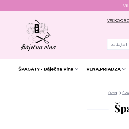
Ví
VEĽKOOB
ŠPAGÁTY - Báječna Vlna
VLNA,PRIADZA
Úvod
ŠPA
Šp