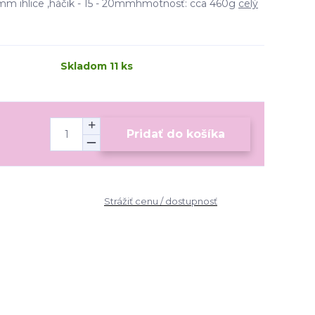
mm ihlice ,háčik - 15 - 20mmhmotnosť: cca 460g
celý
Skladom 11 ks
Pridať do košíka
Strážiť cenu / dostupnosť