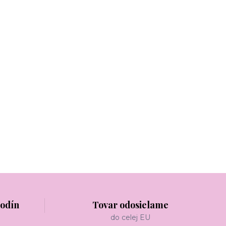
hodín
Tovar odosielame
do celej EU