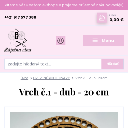
Vítame Vás v našom e-shope a prajeme príjemné nakupovanie :)
0
ks
+421 917 577 388
0,00 €
Menu
Hľadať
Úvod
DREVENÉ POLOTOVARY
Vrch č.1 - dub - 20 cm
Vrch č.1 - dub - 20 cm