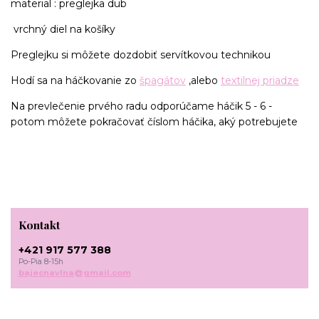
material : preglejka dub
vrchný diel na košíky
Preglejku si môžete dozdobiť servítkovou technikou
Hodí sa na háčkovanie zo
špagátov
,alebo
textilnej priadze
Na prevlečenie prvého radu odporúčame háčik 5 - 6 -
potom môžete pokračovať číslom háčika, aký potrebujete
Kontakt
+421 917 577 388
Po-Pia 8-15h
bajecnavlna@gmail.com