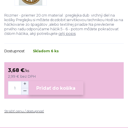
Rozmer - priemer 20 cm material : preglejka dub vrchný diel na
košíky Preglejku si môžete dozdobiť servítkovou technikou Hodí sa na
háčkovanie zo špagátov ,alebo textilnej priadze Na prevlečenie
prvého radu odporúčame háčik 5 - 6 - potom môžete pokračovať
číslom háčika, aký potrebujete
celý popis
Dostupnosť
Skladom 6 ks
3,68 €
/
ks
2,99 €
bez DPH
Pridať do košíka
Strážiť cenu / dostupnosť