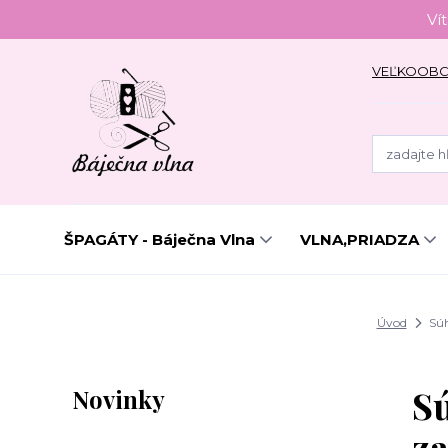
Ví
VEĽKOOB
ŠPAGÁTY - Báječna Vlna
VLNA,PRIADZA
Úvod
Súh
Sú
Novinky
za