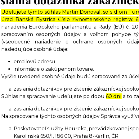
Udeľujete týmto súhlas Martin Donoval, so sídlom Tur
úrad Banská Bystrica Číslo živnostenského registra: 
nariadenia Európskeho parlamentu a Rady (EÚ) č. 2016
spracovaním osobných údajov a voľnom pohybe týc
(všeobecné nariadenie o ochrane osobných údaj
nasledujúce osobné údaje:
emailovú adresu
informácie o zakúpenom tovare.
Vyššie uvedené osobné údaje budú spracované za úče
zaslania dotazníkov pre zistenie zákazníckej spoko
Súhlas na spracovanie udeľujete po dobu
60 dní
a to z
zaslania dotazníkov pre zistenie zákazníckej spoko
Na spracovanie týchto osobných údajov Správca využíva
Poskytovateľ služby Heureka, prevádzkovanej spol
Karolinská 650/1, 186 00, Praha 8-Karlín, ČR