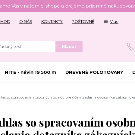
tame Vás v našom e-shope a prajeme príjemné nakupovanie
CHOD
O NÁS
KONTAKTY
POŠTOVNÉ
Viac
Hľadať
NITE - návin 19 500 m
DREVENÉ POLOTOVARY
las so spracovaním osobných údajov pre účely zaslania dotazníka zákazníckej
hlas so spracovaním osobn
slania dotazníka zákazníck