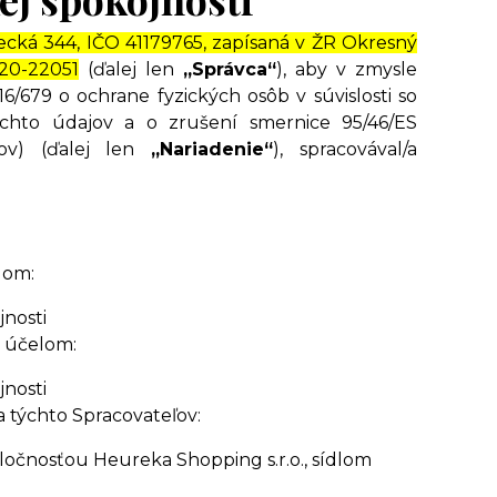
ecká 344, IČO 41179765, zapísaná v ŽR Okresný
620-22051
(ďalej len
„Správca“
), aby v zmysle
/679 o ochrane fyzických osôb v súvislosti so
hto údajov a o zrušení smernice 95/46/ES
ov) (ďalej len
„Nariadenie“
), spracovával/a
lom:
jnosti
a účelom:
jnosti
 týchto Spracovateľov:
očnosťou Heureka Shopping s.r.o., sídlom