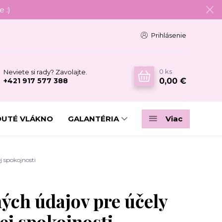
 :)
Prihlásenie
0
ks
Neviete si rady? Zavolajte.
0,00 €
+421 917 577 388
DUTÉ VLÁKNO
GALANTÉRIA
Viac
 spokojnosti
ých údajov pre účely
ej spokojnosti