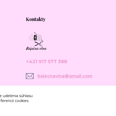
Kontakty
+421 917 577 388
bajecnavlna@gmail.com
e udelenia súhlasu
ferencií cookies