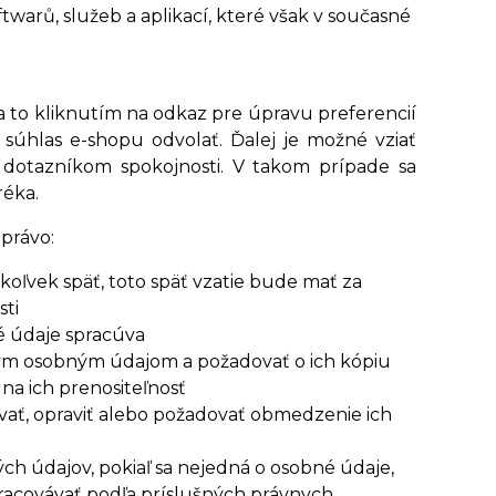
warů, služeb a aplikací, které však v současné
a to kliknutím na odkaz pre úpravu preferencií
súhlas e-shopu odvolať. Ďalej je možné vziať
s dotazníkom spokojnosti. V takom prípade sa
réka.
právo:
oľvek späť, toto späť vzatie bude mať za
sti
é údaje spracúva
ným osobným údajom a požadovať o ich kópiu
a ich prenositeľnosť
vať, opraviť alebo požadovať obmedzenie ich
ch údajov, pokiaľ sa nejedná o osobné údaje,
pracovávať podľa príslušných právnych