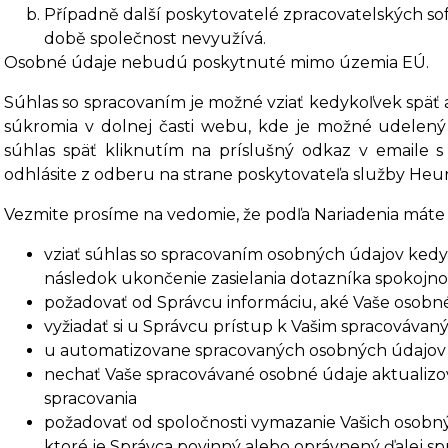
Případně další poskytovatelé zpracovatelských soft
době společnost nevyužívá.
Osobné údaje nebudú poskytnuté mimo územia EÚ.
Súhlas so spracovaním je možné vziať kedykoľvek späť 
súkromia v dolnej časti webu, kde je možné udelený 
súhlas späť kliknutím na príslušný odkaz v emaile 
odhlásite z odberu na strane poskytovateľa služby Heu
Vezmite prosíme na vedomie, že podľa Nariadenia máte 
vziať súhlas so spracovaním osobných údajov kedyk
následok ukončenie zasielania dotazníka spokojno
požadovať od Správcu informáciu, aké Vaše osobn
vyžiadať si u Správcu prístup k Vašim spracováva
u automatizovane spracovaných osobných údajov n
nechať Vaše spracovávané osobné údaje aktualizo
spracovania
požadovať od spoločnosti vymazanie Vašich osobný
ktoré je Správca povinný alebo oprávnený ďalej s