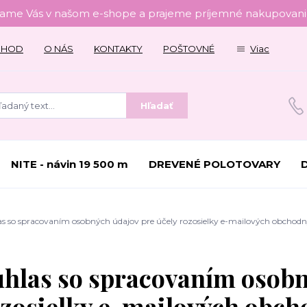
tame Vás v našom e-shope a prajeme príjemné nakupovanie
CHOD
O NÁS
KONTAKTY
POŠTOVNÉ
Viac
Hľadať
NITE - návin 19 500 m
DREVENÉ POLOTOVARY
s so spracovaním osobných údajov pre účely rozosielky e-mailových obcho
hlas so spracovaním osobn
ozosielky e-mailových obc