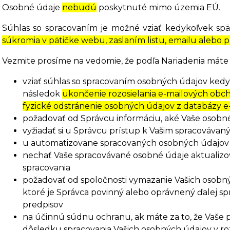
Osobné údaje
nebudú
poskytnuté mimo územia EÚ.
Súhlas so spracovaním je možné vziať kedykoľvek spä
súkromia v pätičke webu, zaslaním listu, emailu aleb
Vezmite prosíme na vedomie, že podľa Nariadenia máte 
vziať súhlas so spracovaním osobných údajov kedyk
následok
ukončenie rozosielania e-mailových obc
fyzické odstránenie osobných údajov z databázy e
požadovať od Správcu informáciu, aké Vaše osobn
vyžiadať si u Správcu prístup k Vašim spracováva
u automatizovane spracovaných osobných údajov n
nechať Vaše spracovávané osobné údaje aktualizo
spracovania
požadovať od spoločnosti vymazanie Vašich osobný
ktoré je Správca povinný alebo oprávnený ďalej s
predpisov
na účinnú súdnu ochranu, ak máte za to, že Vaše p
dôsledku spracovania Vašich osobných údajov v r