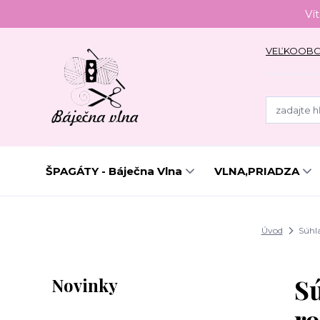
Ví
VEĽKOOB
ŠPAGÁTY - Báječna Vlna
VLNA,PRIADZA
Úvod
Súhla
Sú
Novinky
r