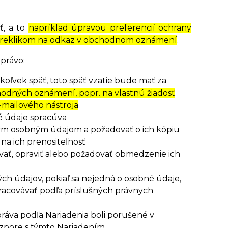
ť, a to
napríklad úpravou preferencií ochrany
o preklikom na odkaz v obchodnom oznámení
.
právo:
oľvek späť, toto späť vzatie bude mať za
hodných oznámení, popr. na vlastnú žiadosť
-mailového nástroja
é údaje spracúva
ným osobným údajom a požadovať o ich kópiu
a ich prenositeľnosť
vať, opraviť alebo požadovať obmedzenie ich
ch údajov, pokiaľ sa nejedná o osobné údaje,
pracovávať podľa príslušných právnych
ráva podľa Nariadenia boli porušené v
ozpore s týmto Nariadením