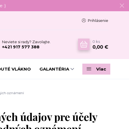
 :)
Prihlásenie
0
ks
Neviete si rady? Zavolajte.
0,00 €
+421 917 577 388
DUTÉ VLÁKNO
GALANTÉRIA
Viac
dných oznámení
ých údajov pre účely
hodných oznámení