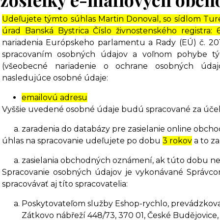
Udeľujete týmto súhlas Martin Donoval, so sídlom Tur
úrad Banská Bystrica Číslo živnostenského registra: 
nariadenia Európskeho parlamentu a Rady (EÚ) č. 2016
spracovaním osobných údajov a voľnom pohybe týc
(všeobecné nariadenie o ochrane osobných údaj
nasledujúce osobné údaje:
emailovú adresu
Vyššie uvedené osobné údaje budú spracované za úče
zaradenia do databázy pre zasielanie online obc
úhlas na spracovanie udeľujete po dobu
3 rokov
a to z
zasielania obchodných oznámení, ak túto dobu ne
Spracovanie osobných údajov je vykonávané Správc
spracovávať aj títo spracovatelia:
Poskytovateľom služby Eshop-rychlo, prevádzkovan
Zátkovo nábřeží 448/73, 370 01, České Budějovice,