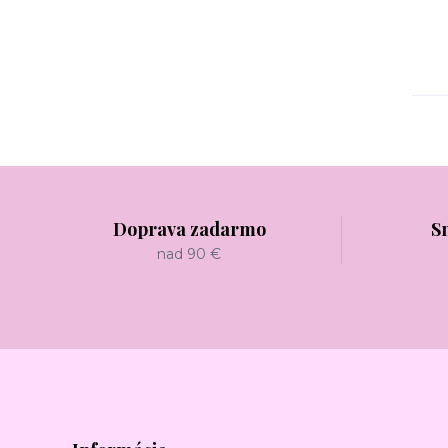
Doprava zadarmo
S
nad 90 €