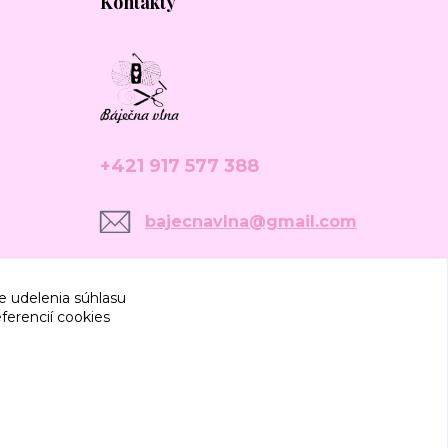
Kontakty
+421 917 577 388
bajecnavlna@gmail.com
e udelenia súhlasu
ferencií cookies