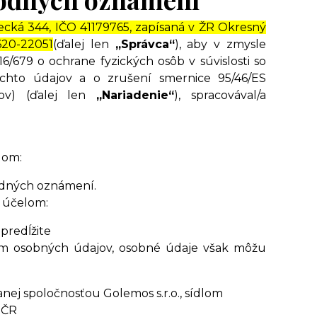
ecká 344, IČO 41179765, zapísaná v ŽR Okresný
620-22051
(ďalej len
„Správca“
), aby v zmysle
/679 o ochrane fyzických osôb v súvislosti so
hto údajov a o zrušení smernice 95/46/ES
ov) (ďalej len
„Nariadenie“
), spracovával/a
lom:
hodných oznámení.
a účelom:
predĺžite
om osobných údajov, osobné údaje však môžu
ej spoločnosťou Golemos s.r.o., sídlom
 ČR