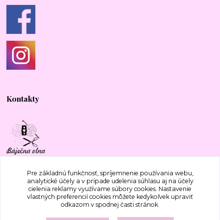
Kontakty
+421 917 577 388
Pre základnú funkčnosť, spríjemnenie používania webu,
analytické účely a v prípade udelenia súhlasu aj na účely
cielenia reklamy využívame súbory cookies. Nastavenie
bajecnavlna@gmail.com
vlastných preferencií cookies môžete kedykoľvek upraviť
odkazom v spodnej časti stránok.