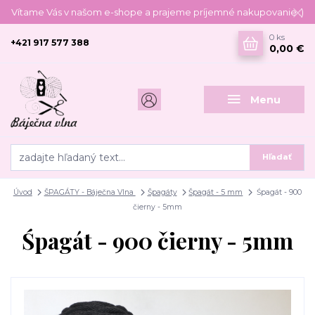
Vítame Vás v našom e-shope a prajeme príjemné nakupovanie :)
0
ks
+421 917 577 388
0,00 €
Menu
Hľadať
Úvod
ŠPAGÁTY - Báječna Vlna
Špagáty
Špagát - 5 mm
Śpagát - 900
čierny - 5mm
Śpagát - 900 čierny - 5mm