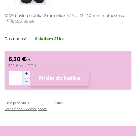
100% bavlna hrúbka: 5 mm ihlice ,háčik - 15 - 20mmhmotnosť: cca
460g
celý popis
Dostupnosť
Skladom 21 ks
6,30 €
/
ks
5,12 €
bez DPH
Pridať do košíka
Číslo produktu:
900
Strážiť cenu / dostupnosť