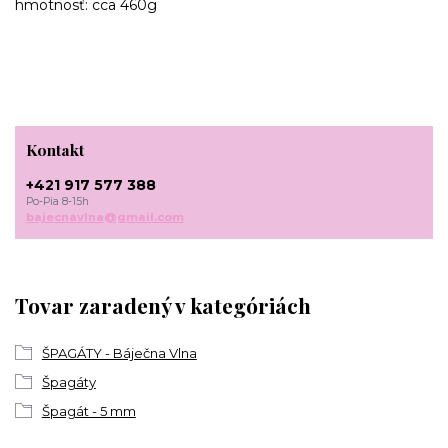
hmotnosť: cca 460g
Kontakt
+421 917 577 388
Po-Pia 8-15h
bajecnavlna@gmail.com
Tovar zaradený v kategóriách
ŠPAGÁTY - Báječna Vlna
Špagáty
Špagát - 5 mm