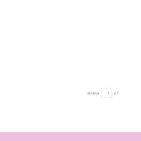
strana
z 1