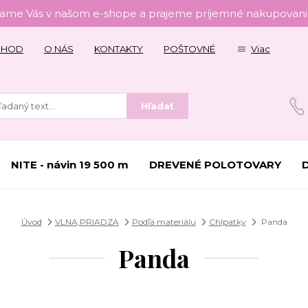
tame Vás v našom e-shope a prajeme príjemné nakupovanie
CHOD
O NÁS
KONTAKTY
POŠTOVNÉ
Viac
Hľadať
NITE - návin 19 500 m
DREVENÉ POLOTOVARY
Úvod
VLNA,PRIADZA
Podľa materiálu
Chlpatky
Panda
Panda