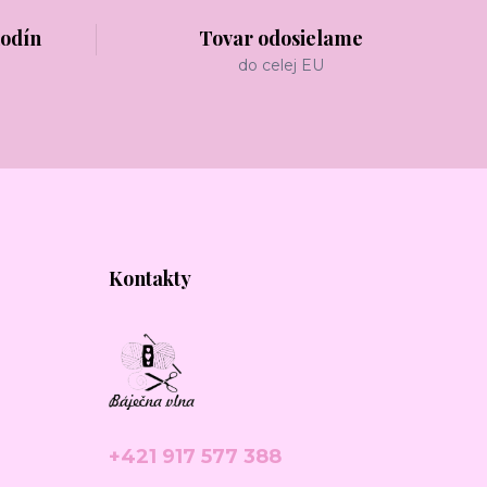
hodín
Tovar odosielame
do celej EU
Kontakty
+421 917 577 388