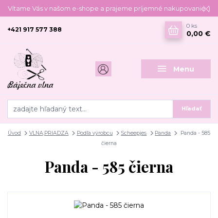
Vítame Vás v našom e-shope a prajeme príjemné nakupovanie :)
0
ks
+421 917 577 388
0,00 €
Menu
Hľadať
Úvod
VLNA,PRIADZA
Podľa výrobcu
Scheepjes
Panda
Panda - 585
čierna
Panda - 585 čierna