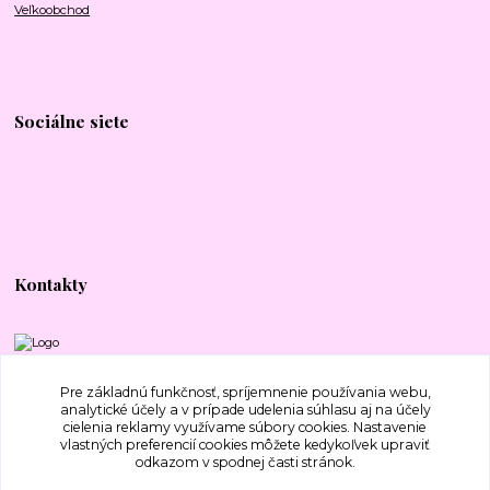
Veľkoobchod
Sociálne siete
Kontakty
+421 917 577 388
Pre základnú funkčnosť, spríjemnenie používania webu,
analytické účely a v prípade udelenia súhlasu aj na účely
cielenia reklamy využívame súbory cookies. Nastavenie
bajecnavlna@gmail.com
vlastných preferencií cookies môžete kedykoľvek upraviť
odkazom v spodnej časti stránok.