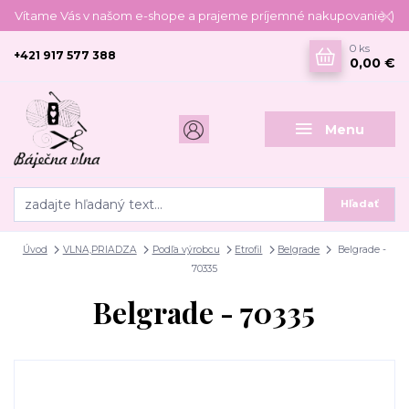
Vítame Vás v našom e-shope a prajeme príjemné nakupovanie :)
0
ks
+421 917 577 388
0,00 €
Menu
Hľadať
Úvod
VLNA,PRIADZA
Podľa výrobcu
Etrofil
Belgrade
Belgrade -
70335
Belgrade - 70335