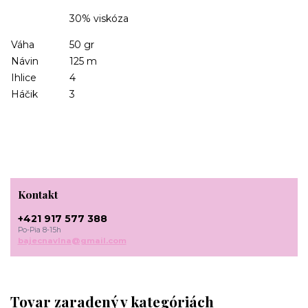
30% viskóza
Váha
50 gr
Návin
125 m
Ihlice
4
Háčik
3
Kontakt
+421 917 577 388
Po-Pia 8-15h
bajecnavlna@gmail.com
Tovar zaradený v kategóriách