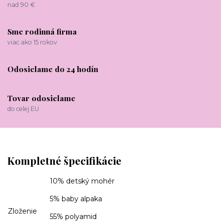
nad 90 €
Sme rodinná firma
viac ako 15 rokov
Odosielame do 24 hodín
Tovar odosielame
do celej EU
Kompletné špecifikácie
10% detský mohér
5% baby alpaka
Zloženie
55% polyamid