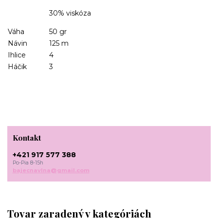
30% viskóza
Váha
50 gr
Návin
125 m
Ihlice
4
Háčik
3
Kontakt
+421 917 577 388
Po-Pia 8-15h
bajecnavlna@gmail.com
Tovar zaradený v kategóriách