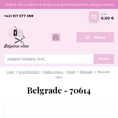
Vítame Vás v našom e-shope a prajeme príjemné nakupovanie :)
0
ks
+421 917 577 388
0,00 €
Menu
Hľadať
Úvod
VLNA,PRIADZA
Podľa výrobcu
Etrofil
Belgrade
Belgrade -
70614
Belgrade - 70614