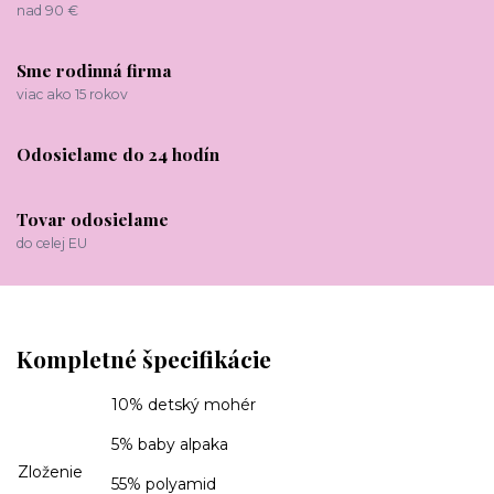
nad 90 €
Sme rodinná firma
viac ako 15 rokov
Odosielame do 24 hodín
Tovar odosielame
do celej EU
Kompletné špecifikácie
10% detský mohér
5% baby alpaka
Zloženie
55% polyamid