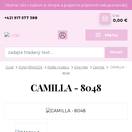
Vítame Vás v našom e-shope a prajeme príjemné nakupovanie :)
0
ks
+421 917 577 388
0,00 €
Menu
Hľadať
Úvod
VLNA,PRIADZA
Podľa výrobcu
Vlna Hep
Camilla
CAMILLA -
8048
CAMILLA - 8048