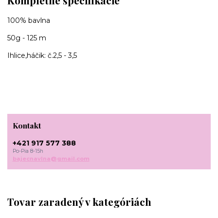
Kompletné špecifikácie
100% bavlna
50g - 125 m
Ihlice,háčik: č.2,5 - 3,5
Kontakt
+421 917 577 388
Po-Pia 8-15h
bajecnavlna@gmail.com
Tovar zaradený v kategóriách