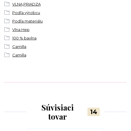
VLNA,PRIADZA
Podľa výrobcu
Podľa materiálu
Vlna Hep
100 % bavlna
Camilla
Camilla
Súvisiaci
14
tovar