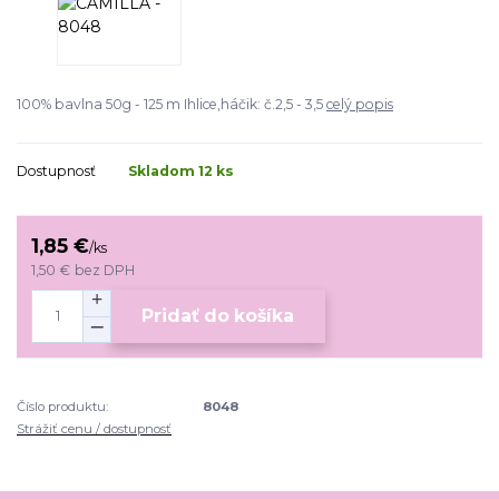
100% bavlna 50g - 125 m Ihlice,háčik: č.2,5 - 3,5
celý popis
Dostupnosť
Skladom 12 ks
1,85 €
/
ks
1,50 €
bez DPH
Pridať do košíka
Číslo produktu:
8048
Strážiť cenu / dostupnosť