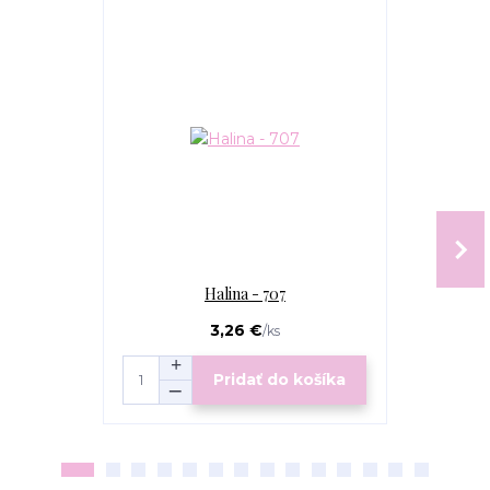
TOP produkt
Halina - 707
Výplň 
3,26 €
/
ks
Pridať do košíka